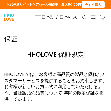
コ
お盆先取りペットケアセール開催中｜最大50%OFF
今すぐ購入
ン
テ
ログイン
カ
日本語 / 日本
サイトナビゲーション
検索
サイトナ
ン
ツ
に
保証
ス
キ
ッ
HHOLOVE 保証規定
プ
HHOLOVE では、お客様に高品質の製品と優れたカ
スタマーサービスを提供することをお約束します。
お客様が新しいお買い物に満足していただけるよ
う、当社製品の品質について1年間の限定保証を提
供しています。