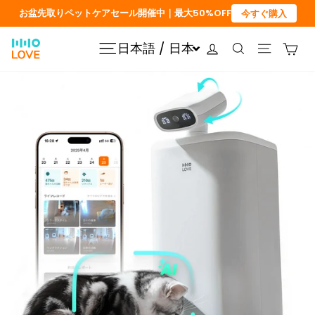
コ
お盆先取りペットケアセール開催中｜最大50%OFF
今すぐ購入
ン
テ
ログイン
カ
日本語 / 日本
サイトナビゲーション
検索
サイトナ
ン
ツ
に
ス
キ
ッ
プ