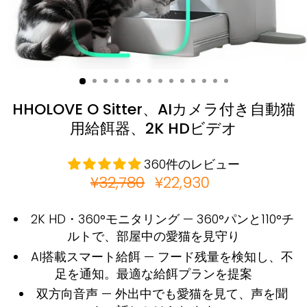
HHOLOVE O Sitter、AIカメラ付き自動猫
用給餌器、2K HDビデオ
360件のレビュー
通
¥32,780
販
¥22,930
常
売
価
価
2K HD・360°モニタリング — 360°パンと110°チ
格
格
ルトで、部屋中の愛猫を見守り
AI搭載スマート給餌 — フード残量を検知し、不
足を通知。最適な給餌プランを提案
双方向音声 — 外出中でも愛猫を見て、声を聞