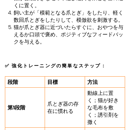
くに置く。
飼い主が「模範となる爪とぎ」をしたり、軽く
数回爪とぎをしたりして、模倣欲を刺激する。
猫が爪とぎ器に近づいたらすぐに、おやつを与
えるか口頭で褒め、ポジティブなフィードバッ
クを与える。
✅ 強化トレーニングの簡単なステップ：
段階
目標
方法
動線上に置
く；猫が好き
爪とぎ器の存
第1段階
な毛布を敷
在に慣れる
く；誘引剤を
撒く