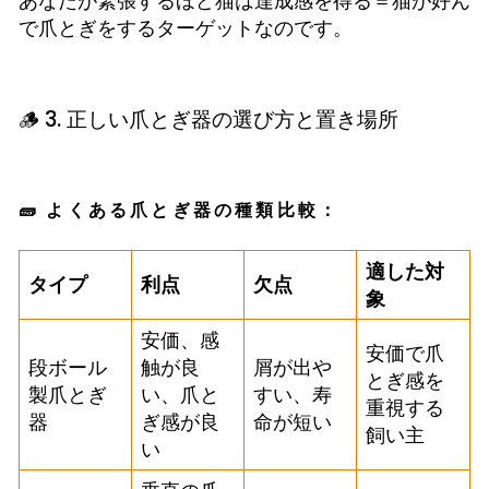
あなたが緊張するほど猫は達成感を得る＝猫が好ん
で爪とぎをするターゲットなのです。
🪵 3. 正しい爪とぎ器の選び方と置き場所
🧱 よくある爪とぎ器の種類比較：
適した対
タイプ
利点
欠点
象
安価、感
安価で爪
段ボール
触が良
屑が出や
とぎ感を
製爪とぎ
い、爪と
すい、寿
重視する
器
ぎ感が良
命が短い
飼い主
い