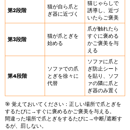
猫じゃらしで
猫が自ら爪と
第2段階
誘導し、近づ
ぎ器に近づく
いたらご褒美
爪が触れたら
猫が爪とぎを
すぐに褒める
第3段階
始める
かご褒美を与
える
ソファに爪と
ソファでの爪
ぎ防止シート
第4段階
とぎを徐々に
を貼り、ソフ
代替
ァの隣に爪と
ぎ器のみ置く
🎯 覚えておいてください：正しい場所で爪とぎを
するたびに→すぐに褒めるかご褒美を与える。
間違った場所で爪とぎをするたびに→中断/遮断す
るが、罰しない。