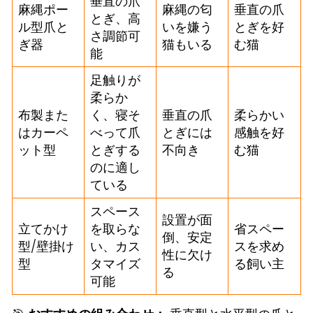
垂直の爪
麻縄ポー
麻縄の匂
垂直の爪
とぎ、高
ル型爪と
いを嫌う
とぎを好
さ調節可
ぎ器
猫もいる
む猫
能
足触りが
柔らか
布製また
く、寝そ
垂直の爪
柔らかい
はカーペ
べって爪
とぎには
感触を好
ット型
とぎする
不向き
む猫
のに適し
ている
スペース
設置が面
立てかけ
を取らな
省スペー
倒、安定
型/壁掛け
い、カス
スを求め
性に欠け
型
タマイズ
る飼い主
る
可能