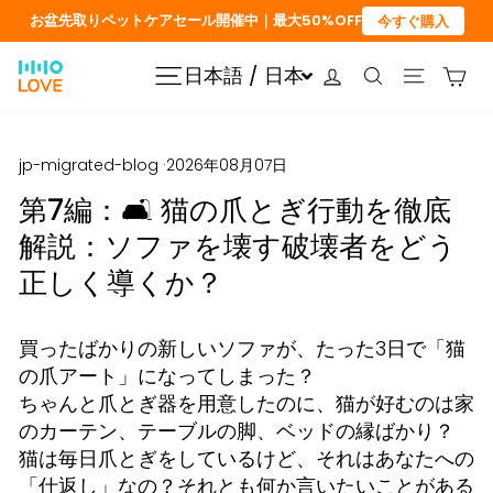
コ
お盆先取りペットケアセール開催中｜最大50%OFF
今すぐ購入
ン
テ
ログイン
カ
日本語 / 日本
サイトナビゲーション
検索
サイトナ
ン
ツ
に
jp-migrated-blog
·
2026年08月07日
ス
第7編：🛋️ 猫の爪とぎ行動を徹底
キ
ッ
解説：ソファを壊す破壊者をどう
プ
正しく導くか？
買ったばかりの新しいソファが、たった3日で「猫
の爪アート」になってしまった？
ちゃんと爪とぎ器を用意したのに、猫が好むのは家
のカーテン、テーブルの脚、ベッドの縁ばかり？
猫は毎日爪とぎをしているけど、それはあなたへの
「仕返し」なの？それとも何か言いたいことがある