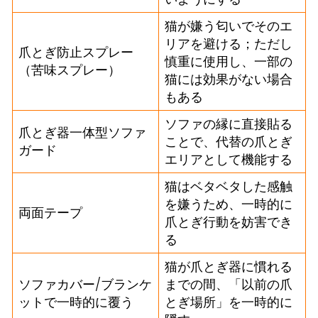
猫が嫌う匂いでそのエ
リアを避ける；ただし
爪とぎ防止スプレー
慎重に使用し、一部の
（苦味スプレー）
猫には効果がない場合
もある
ソファの縁に直接貼る
爪とぎ器一体型ソファ
ことで、代替の爪とぎ
ガード
エリアとして機能する
猫はベタベタした感触
を嫌うため、一時的に
両面テープ
爪とぎ行動を妨害でき
る
猫が爪とぎ器に慣れる
ソファカバー/ブランケ
までの間、「以前の爪
ットで一時的に覆う
とぎ場所」を一時的に