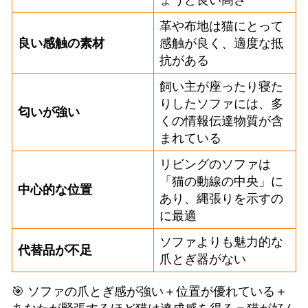
革や布地は猫にとって
良い感触の素材
感触が良く、適度な抵
抗がある
飼い主が座ったり寝た
りしたソファには、多
匂いが強い
くの情報伝達物質が含
まれている
リビングのソファは
「猫の動線の中央」に
中心的な位置
あり、縄張りを示すの
に最適
ソファよりも魅力的な
代替品が不足
爪とぎ器がない
🎯 ソファの爪とぎ感が強い＋位置が優れている＋