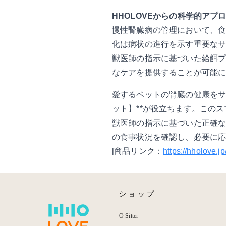
HHOLOVEからの科学的アプ
慢性腎臓病の管理において、
化は病状の進行を示す重要なサ
獣医師の指示に基づいた給餌
なケアを提供することが可能
愛するペットの腎臓の健康をサポート
ット】**が役立ちます。この
獣医師の指示に基づいた正確
の食事状況を確認し、必要に
[商品リンク：
https://hholove.
ショップ
O Sitter