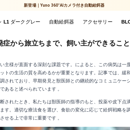
新登場｜Yuno 360°AIカメラ付き自動給餌器
 L1 ダークグレー
自動給餌器
アクセサリー
BL
発症から旅立ちまで、飼い主ができるこ
飼い主様が直面する深刻な課題です。によると、この病気は一
ペットの生活の質を高めるかが重要となります。記事では、緩
強調されており、早期発見と獣医師との継続的なコミュニケー
であると述べられています 。
診断されたとき、私たちは獣医師の指導のもと、投薬や皮下点
ります。適切な療法食を選び、食欲の変化に応じて給餌戦略を
させる上で非常に重要です 。