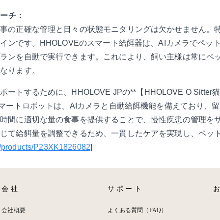
ローチ：
食事の正確な管理と日々の状態モニタリングは欠かせません。
インです。HHOLOVEのスマート給餌器は、AIカメラでペッ
プランを自動で実行できます。これにより、飼い主様は常にペ
になります。
するために、HHOLOVE JPの**【HHOLOVE O Sitt
スマートロボットは、AIカメラと自動給餌機能を備えており、
な時間に適切な量の食事を提供することで、慢性疾患の管理を
応じて給餌量を調整できるため、一貫したケアを実現し、ペッ
jp/products/P23XK1826082
]
会社
サポート
会社概要
よくある質問（FAQ）