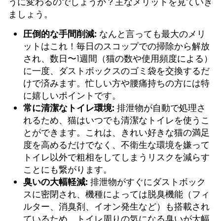
うに変わるのでしょうか？主なメリットを見ていき
ましょう。
圧倒的な手間削減:
なんと言っても最大のメリ
ットはこれ！毎日のスコップでの掃除から解放
され、数日〜1週間（猫の数や使用頻度による）
に一度、ダストボックスのゴミ袋を交換するだ
けで済みます。忙しい方や腰痛持ちの方には特
に嬉しいポイントです。
常に清潔なトイレ環境:
排泄物が自動で処理さ
れるため、猫はいつでも清潔なトイレを使うこ
とができます。これは、きれい好きな猫の満足
度を高めるだけでなく、不衛生な環境を嫌って
トイレ以外で粗相をしてしまうリスクを減らす
ことにも繋がります。
臭いの大幅軽減:
排泄物がすぐにダストボック
スに密閉され、機種によっては脱臭機能（フィ
ルター、消臭剤、イオン発生など）も搭載され
ているため、トイレ周りの気になる臭いが大幅