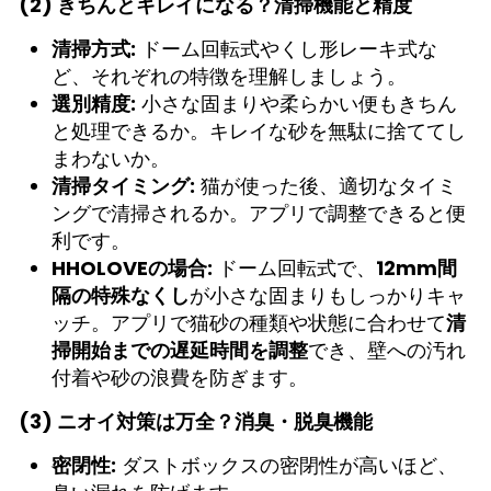
(2) きちんとキレイになる？清掃機能と精度
清掃方式:
ドーム回転式やくし形レーキ式な
ど、それぞれの特徴を理解しましょう。
選別精度:
小さな固まりや柔らかい便もきちん
と処理できるか。キレイな砂を無駄に捨ててし
まわないか。
清掃タイミング:
猫が使った後、適切なタイミ
ングで清掃されるか。アプリで調整できると便
利です。
HHOLOVEの場合:
ドーム回転式で、
12mm間
隔の特殊なくし
が小さな固まりもしっかりキャ
ッチ。アプリで猫砂の種類や状態に合わせて
清
掃開始までの遅延時間を調整
でき、壁への汚れ
付着や砂の浪費を防ぎます。
(3) ニオイ対策は万全？消臭・脱臭機能
密閉性:
ダストボックスの密閉性が高いほど、