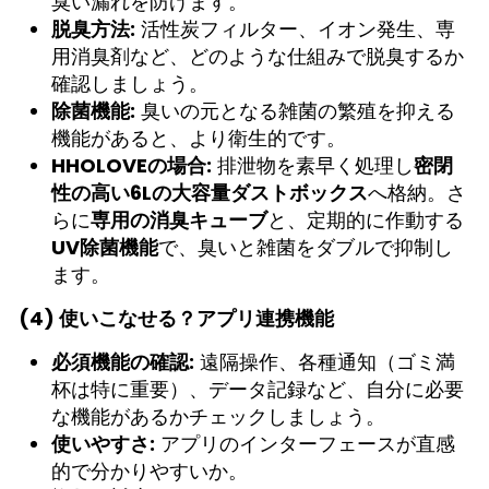
臭い漏れを防げます。
脱臭方法:
活性炭フィルター、イオン発生、専
用消臭剤など、どのような仕組みで脱臭するか
確認しましょう。
除菌機能:
臭いの元となる雑菌の繁殖を抑える
機能があると、より衛生的です。
HHOLOVEの場合:
排泄物を素早く処理し
密閉
性の高い6Lの大容量ダストボックス
へ格納。さ
らに
専用の消臭キューブ
と、定期的に作動する
UV除菌機能
で、臭いと雑菌をダブルで抑制し
ます。
(4) 使いこなせる？アプリ連携機能
必須機能の確認:
遠隔操作、各種通知（ゴミ満
杯は特に重要）、データ記録など、自分に必要
な機能があるかチェックしましょう。
使いやすさ:
アプリのインターフェースが直感
的で分かりやすいか。