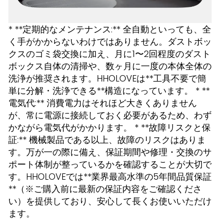
* **定期的なメンテナンス:** 全自動といっても、全
く手がかからないわけではありません。ダストボッ
クスのゴミ袋交換に加え、月に1〜2回程度のダスト
ボックス自体の清掃や、数ヶ月に一度の本体全体の
洗浄が推奨されます。HHOLOVEは**工具不要で簡
単に分解・洗浄できる**構造になっています。 * **
電気代:** 消費電力はそれほど大きくありません
が、常に電源に接続しておく必要があるため、わず
かながら電気代がかかります。 * **故障リスクと保
証:** 機械製品である以上、故障のリスクはありま
す。万が一の際に備え、保証期間や修理・交換のサ
ポート体制が整っているかを確認することが大切で
す。HHOLOVEでは**業界最高水準の5年間品質保証
**（※ご購入前に最新の保証内容をご確認くださ
い）を提供しており、安心して長くお使いいただけ
ます。