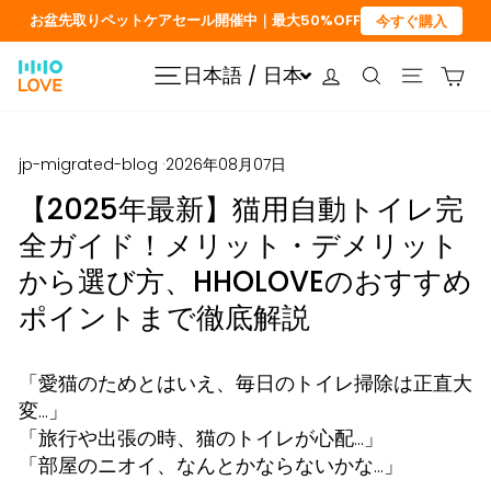
コ
お盆先取りペットケアセール開催中｜最大50%OFF
今すぐ購入
ン
テ
ログイン
カ
日本語 / 日本
サイトナビゲーション
検索
サイトナ
ン
ツ
に
jp-migrated-blog
·
2026年08月07日
ス
【2025年最新】猫用自動トイレ完
キ
ッ
全ガイド！メリット・デメリット
プ
から選び方、HHOLOVEのおすすめ
ポイントまで徹底解説
「愛猫のためとはいえ、毎日のトイレ掃除は正直大
変…」
「旅行や出張の時、猫のトイレが心配…」
「部屋のニオイ、なんとかならないかな…」