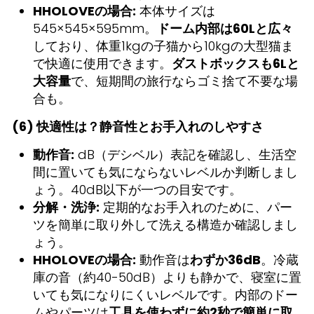
HHOLOVEの場合:
本体サイズは
545×545×595mm。
ドーム内部は60Lと広々
しており、体重1kgの子猫から10kgの大型猫ま
で快適に使用できます。
ダストボックスも6Lと
大容量
で、短期間の旅行ならゴミ捨て不要な場
合も。
(6) 快適性は？静音性とお手入れのしやすさ
動作音:
dB（デシベル）表記を確認し、生活空
間に置いても気にならないレベルか判断しまし
ょう。40dB以下が一つの目安です。
分解・洗浄:
定期的なお手入れのために、パー
ツを簡単に取り外して洗える構造か確認しまし
ょう。
HHOLOVEの場合:
動作音は
わずか36dB
。冷蔵
庫の音（約40-50dB）よりも静かで、寝室に置
いても気になりにくいレベルです。内部のドー
ムやパーツは
工具を使わずに約2秒で簡単に取